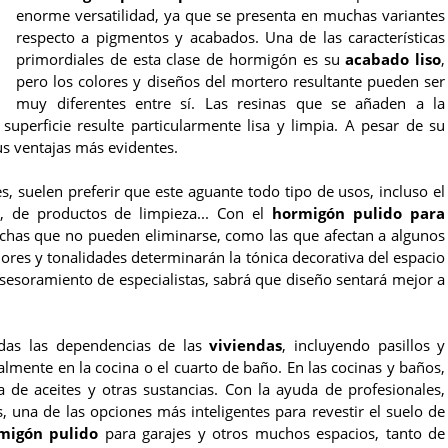
enorme versatilidad, ya que se presenta en muchas variantes
respecto a pigmentos y acabados. Una de las características
primordiales de esta clase de hormigón es su
acabado liso
,
pero los colores y diseños del mortero resultante pueden ser
muy diferentes entre sí. Las resinas que se añaden a la
uperficie resulte particularmente lisa y limpia. A pesar de su
us ventajas más evidentes.
, suelen preferir que este aguante todo tipo de usos, incluso el
es, de productos de limpieza... Con el
hormigón pulido para
nchas que no pueden eliminarse, como las que afectan a algunos
res y tonalidades determinarán la tónica decorativa del espacio
asesoramiento de especialistas, sabrá que diseño sentará mejor a
das las dependencias de las
viviendas
, incluyendo pasillos y
almente en la cocina o el cuarto de baño. En las cocinas y baños,
 de aceites y otras sustancias. Con la ayuda de profesionales,
 una de las opciones más inteligentes para revestir el suelo de
migón pulido
para garajes y otros muchos espacios, tanto de