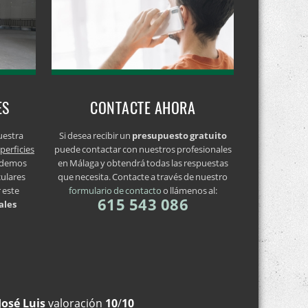
ES
CONTACTE AHORA
uestra
Si desea recibir un
presupuesto gratuito
perficies
puede contactar con nuestros profesionales
endemos
en Málaga y obtendrá todas las respuestas
culares
que necesita. Contacte a través de nuestro
 este
formulario de contacto
o llámenos al:
615 543 086
ales
José Luis
valoración
10
/
10