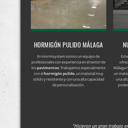
HORMIGÓN PULIDO MÁLAGA
N
En Hormisystem somos un equipo de
Este
profesionales con experiencia en el sector de
ofre
los
pavimentos
. Trabajamos especialmente
Málaga 
con el
hormigón pulido
, un material muy
un mater
sólido y resistente y con una alta capacidad
una alt
de personalización.
poder
"Hicieron un gran trabajo e