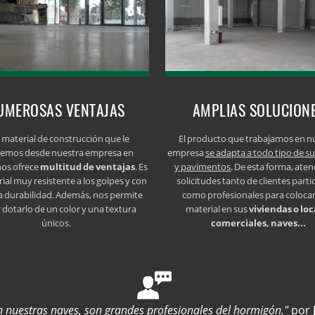
UMEROSAS VENTAJAS
AMPLIAS SOLUCION
 material de construcción que le
El producto que trabajamos en n
cemos desde nuestra empresa en
empresa
se adapta a todo tipo de su
nos ofrece
multitud de ventajas
. Es
y pavimentos
. De esta forma, at
ial muy resistente a los golpes y con
solicitudes tanto de clientes parti
a durabilidad. Además, nos permite
como profesionales para colocar
 dotarlo de un color y una textura
material en sus
viviendas o loc
únicos.
comerciales, naves...
n nuestras naves, son grandes profesionales del hormigón."
por